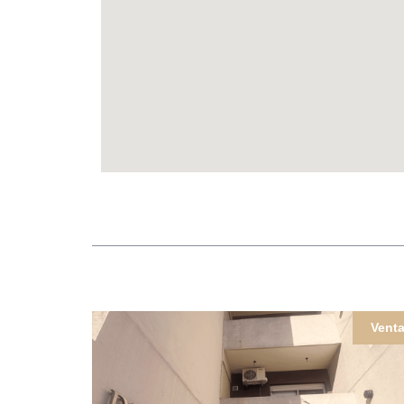
Venta
Vent
la 1870