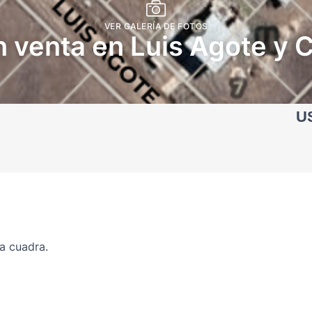
VER GALERÍA DE FOTOS
n venta en Luis Agote y 
U
la cuadra.