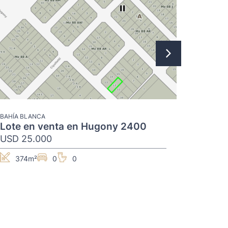
Ubicac
Belgra
USD 91
320
BAHÍA BLANCA
Lote en venta en Hugony 2400
USD 25.000
374m²
0
0