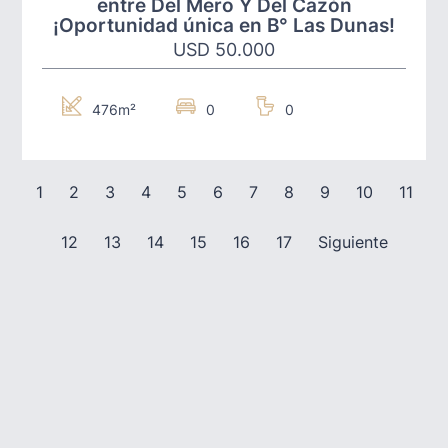
entre Del Mero Y Del Cazón
¡Oportunidad única en B° Las Dunas!
USD 50.000
476m²
0
0
1
2
3
4
5
6
7
8
9
10
11
12
13
14
15
16
17
Siguiente